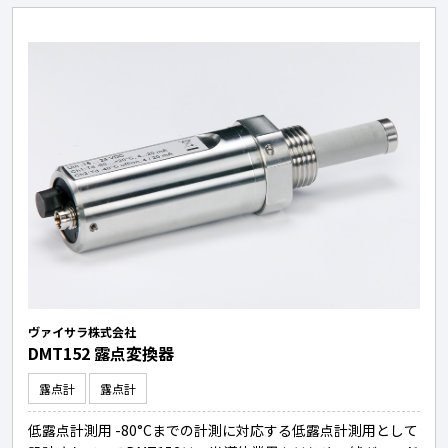
ヴァイサラ株式会社
DMT152 露点変換器
露点計
露点計
低露点計測用 -80°Cまでの計測に対応する低露点計測用として