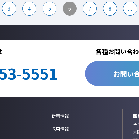
3
4
5
6
7
8
...
せ
各種お問い合わ
53-5551
お問い
国
新着情報
本社
採用情報
大