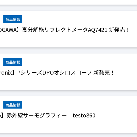
0
OGAWA】高分解能リフレクトメータAQ7421 新発売！
9
tronix】7シリーズDPOオシロスコープ 新発売！
8
to】赤外線サーモグラフィー testo860i