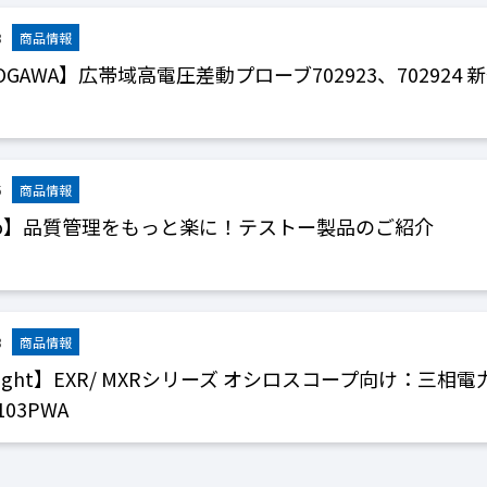
8
OGAWA】広帯域高電圧差動プローブ702923、702924 
5
sto】品質管理をもっと楽に！テストー製品のご紹介
8
sight】EXR/ MXRシリーズ オシロスコープ向け：三
103PWA