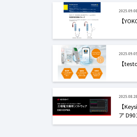
2025.09.0
【YOK
2025.09.0
【te
2025.08.2
【Key
ア D90