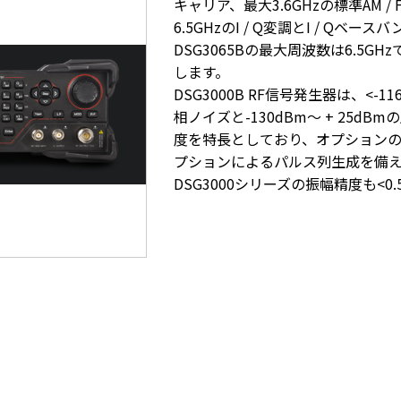
キャリア、最大3.6GHzの標準AM 
6.5GHzのI / Q変調とI / Qベ
DSG3065Bの最大周波数は6.5GHzで
します。
DSG3000B RF信号発生器は、<-116
相ノイズと-130dBm〜 + 25d
度を特長としており、オプションのパル
プションによるパルス列生成を備え
DSG3000シリーズの振幅精度も<0