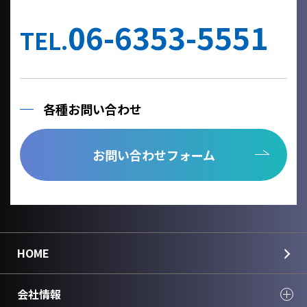
他の事業者へ個人情報を委託する場合は、個人情報保護体制が整
備された委託先を選定するとともに、個人情報保護に関する契約
06-6353-5551
を締結いたします。
TEL.
当社への個人情報の利用目的の通知、開示、内容の訂正、追加ま
たは削除、利用の停止、消去及び第三者への提供の停止、個人情
報の取り扱いに関する苦情は、以下の連絡先までご連絡くださ
い。
各種お問い合わせ
Cookie情報としましては、今後のより良い情報提供を目指す為の
アクセス解析情報および確認画面で利用するセッション情報のみ
を取得しており、個人情報は取得しておりません。
お問い合わせフォーム
個人情報のご入力は任意ですが、正しく入力されていない場合に
正確なご回答が出来ない場合がございます。
＜個人情報に関する連絡先＞
国華電機株式会社
webinfo@kokka-e.co.jp
HOME
会社情報