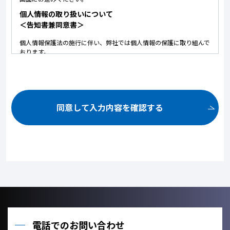
個人情報の取り扱いについて
＜告知書兼同意書＞
個人情報保護法の施行に伴い、弊社では個人情報の保護に取り組んで
おります。
以下に弊社における個人情報の取り扱いについて記しております。
内容にご同意いただいた上で、お問い合せいただけますようお願いい
たします。
ご提供いただいた個人情報は、以下の目的のみに使用いたしま
す。
同意して入力内容を確認する
お問い合せ頂いた内容や案件のご依頼に対する返信連絡のため。
お問い合せ頂いた内容に関して、必要な書類の郵送のため。
お取引が発生した場合のクライアント管理のため。
お客様のご利用状況を把握し、今後のサービス改善に役立てるた
め。
ご提供いただいた個人情報を、法令に定める場合を除き、個人情
報を、事前に本人の同意を得ることなく、第三者に提供しませ
ん。
利用目的の達成に必要な範囲内において、個人情報の取扱いを他
の事業者に委託しません。
電話でのお問い合わせ