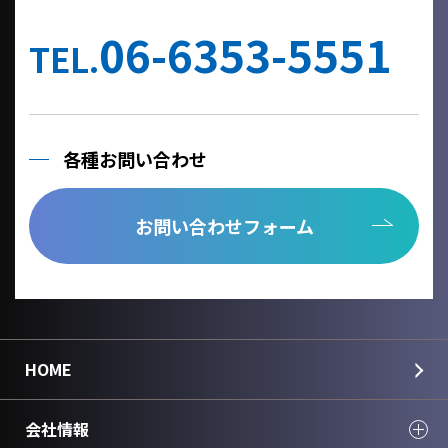
他の事業者へ個人情報を委託する場合は、個人情報保護体制が整
備された委託先を選定するとともに、個人情報保護に関する契約
06-6353-5551
を締結いたします。
TEL.
当社への個人情報の利用目的の通知、開示、内容の訂正、追加ま
たは削除、利用の停止、消去及び第三者への提供の停止、個人情
報の取り扱いに関する苦情は、以下の連絡先までご連絡くださ
い。
各種お問い合わせ
Cookie情報としましては、今後のより良い情報提供を目指す為の
アクセス解析情報および確認画面で利用するセッション情報のみ
を取得しており、個人情報は取得しておりません。
お問い合わせフォーム
個人情報のご入力は任意ですが、正しく入力されていない場合に
正確なご回答が出来ない場合がございます。
＜個人情報に関する連絡先＞
国華電機株式会社
webinfo@kokka-e.co.jp
HOME
会社情報