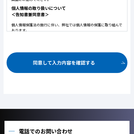
個人情報の取り扱いについて
＜告知書兼同意書＞
個人情報保護法の施行に伴い、弊社では個人情報の保護に取り組んで
おります。
以下に弊社における個人情報の取り扱いについて記しております。
内容にご同意いただいた上で、お問い合せいただけますようお願いい
たします。
ご提供いただいた個人情報は、以下の目的のみに使用いたしま
す。
同意して入力内容を確認する
お問い合せ頂いた内容や案件のご依頼に対する返信連絡のため。
お問い合せ頂いた内容に関して、必要な書類の郵送のため。
お取引が発生した場合のクライアント管理のため。
お客様のご利用状況を把握し、今後のサービス改善に役立てるた
め。
ご提供いただいた個人情報を、法令に定める場合を除き、個人情
報を、事前に本人の同意を得ることなく、第三者に提供しませ
ん。
利用目的の達成に必要な範囲内において、個人情報の取扱いを他
の事業者に委託しません。
電話でのお問い合わせ