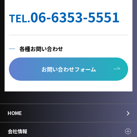
他の事業者へ個人情報を委託する場合は、個人情報保護体制が整
備された委託先を選定するとともに、個人情報保護に関する契約
06-6353-5551
を締結いたします。
TEL.
当社への個人情報の利用目的の通知、開示、内容の訂正、追加ま
たは削除、利用の停止、消去及び第三者への提供の停止、個人情
報の取り扱いに関する苦情は、以下の連絡先までご連絡くださ
い。
各種お問い合わせ
Cookie情報としましては、今後のより良い情報提供を目指す為の
アクセス解析情報および確認画面で利用するセッション情報のみ
を取得しており、個人情報は取得しておりません。
お問い合わせフォーム
個人情報のご入力は任意ですが、正しく入力されていない場合に
正確なご回答が出来ない場合がございます。
＜個人情報に関する連絡先＞
国華電機株式会社
webinfo@kokka-e.co.jp
HOME
会社情報