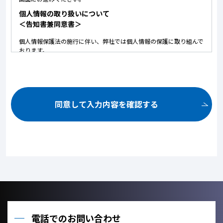
個人情報の取り扱いについて
＜告知書兼同意書＞
個人情報保護法の施行に伴い、弊社では個人情報の保護に取り組んで
おります。
以下に弊社における個人情報の取り扱いについて記しております。
内容にご同意いただいた上で、お問い合せいただけますようお願いい
たします。
ご提供いただいた個人情報は、以下の目的のみに使用いたしま
す。
同意して入力内容を確認する
お問い合せ頂いた内容や案件のご依頼に対する返信連絡のため。
お問い合せ頂いた内容に関して、必要な書類の郵送のため。
お取引が発生した場合のクライアント管理のため。
お客様のご利用状況を把握し、今後のサービス改善に役立てるた
め。
ご提供いただいた個人情報を、法令に定める場合を除き、個人情
報を、事前に本人の同意を得ることなく、第三者に提供しませ
ん。
利用目的の達成に必要な範囲内において、個人情報の取扱いを他
の事業者に委託しません。
電話でのお問い合わせ