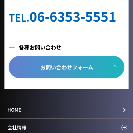
他の事業者へ個人情報を委託する場合は、個人情報保護体制が整
備された委託先を選定するとともに、個人情報保護に関する契約
06-6353-5551
を締結いたします。
TEL.
当社への個人情報の利用目的の通知、開示、内容の訂正、追加ま
たは削除、利用の停止、消去及び第三者への提供の停止、個人情
報の取り扱いに関する苦情は、以下の連絡先までご連絡くださ
い。
各種お問い合わせ
Cookie情報としましては、今後のより良い情報提供を目指す為の
アクセス解析情報および確認画面で利用するセッション情報のみ
を取得しており、個人情報は取得しておりません。
お問い合わせフォーム
個人情報のご入力は任意ですが、正しく入力されていない場合に
正確なご回答が出来ない場合がございます。
＜個人情報に関する連絡先＞
国華電機株式会社
webinfo@kokka-e.co.jp
HOME
会社情報