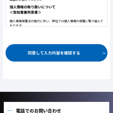
個人情報の取り扱いについて
＜告知書兼同意書＞
個人情報保護法の施行に伴い、弊社では個人情報の保護に取り組んで
おります。
以下に弊社における個人情報の取り扱いについて記しております。
内容にご同意いただいた上で、お問い合せいただけますようお願いい
たします。
ご提供いただいた個人情報は、以下の目的のみに使用いたしま
す。
同意して入力内容を確認する
お問い合せ頂いた内容や案件のご依頼に対する返信連絡のため。
お問い合せ頂いた内容に関して、必要な書類の郵送のため。
お取引が発生した場合のクライアント管理のため。
お客様のご利用状況を把握し、今後のサービス改善に役立てるた
め。
ご提供いただいた個人情報を、法令に定める場合を除き、個人情
報を、事前に本人の同意を得ることなく、第三者に提供しませ
ん。
利用目的の達成に必要な範囲内において、個人情報の取扱いを他
の事業者に委託しません。
電話でのお問い合わせ