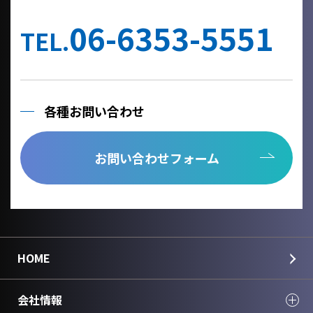
他の事業者へ個人情報を委託する場合は、個人情報保護体制が整
備された委託先を選定するとともに、個人情報保護に関する契約
06-6353-5551
を締結いたします。
TEL.
当社への個人情報の利用目的の通知、開示、内容の訂正、追加ま
たは削除、利用の停止、消去及び第三者への提供の停止、個人情
報の取り扱いに関する苦情は、以下の連絡先までご連絡くださ
い。
各種お問い合わせ
Cookie情報としましては、今後のより良い情報提供を目指す為の
アクセス解析情報および確認画面で利用するセッション情報のみ
を取得しており、個人情報は取得しておりません。
お問い合わせフォーム
個人情報のご入力は任意ですが、正しく入力されていない場合に
正確なご回答が出来ない場合がございます。
＜個人情報に関する連絡先＞
国華電機株式会社
webinfo@kokka-e.co.jp
HOME
会社情報