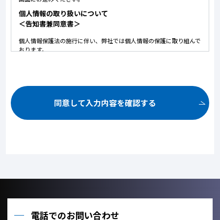
個人情報の取り扱いについて
＜告知書兼同意書＞
個人情報保護法の施行に伴い、弊社では個人情報の保護に取り組んで
おります。
以下に弊社における個人情報の取り扱いについて記しております。
内容にご同意いただいた上で、お問い合せいただけますようお願いい
たします。
ご提供いただいた個人情報は、以下の目的のみに使用いたしま
す。
同意して入力内容を確認する
お問い合せ頂いた内容や案件のご依頼に対する返信連絡のため。
お問い合せ頂いた内容に関して、必要な書類の郵送のため。
お取引が発生した場合のクライアント管理のため。
お客様のご利用状況を把握し、今後のサービス改善に役立てるた
め。
ご提供いただいた個人情報を、法令に定める場合を除き、個人情
報を、事前に本人の同意を得ることなく、第三者に提供しませ
ん。
利用目的の達成に必要な範囲内において、個人情報の取扱いを他
の事業者に委託しません。
電話でのお問い合わせ