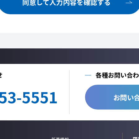
同意して入力内容を確認する
ご提供いただいた個人情報を、法令に定める場合を除き、個人情報を、事前に
しません。
利用目的の達成に必要な範囲内において、個人情報の取扱いを他の事業者に委
他の事業者へ個人情報を委託する場合は、個人情報保護体制が整備された委託
する契約を締結いたします。
当社への個人情報の利用目的の通知、開示、内容の訂正、追加または削除、利
止、個人情報の取り扱いに関する苦情は、以下の連絡先までご連絡ください。
Cookie情報としましては、今後のより良い情報提供を目指す為のアクセス解
情報のみを取得しており、個人情報は取得しておりません。
せ
各種お問い合わ
個人情報のご入力は任意ですが、正しく入力されていない場合に正確なご回答
53-5551
＜個人情報に関する連絡先＞
お問い
国華電機株式会社
webinfo@kokka-e.co.jp