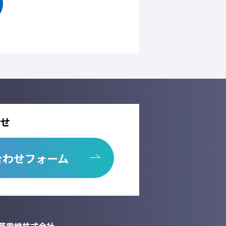
本人の同意を得ることなく、第三者に提供
託しません。
先を選定するとともに、個人情報保護に関
用の停止、消去及び第三者への提供の停
析情報および確認画面で利用するセッション
せ
が出来ない場合がございます。
合わせフォーム