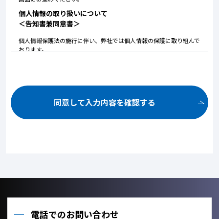
個人情報の取り扱いについて
＜告知書兼同意書＞
個人情報保護法の施行に伴い、弊社では個人情報の保護に取り組んで
おります。
以下に弊社における個人情報の取り扱いについて記しております。
内容にご同意いただいた上で、お問い合せいただけますようお願いい
たします。
ご提供いただいた個人情報は、以下の目的のみに使用いたしま
す。
同意して入力内容を確認する
お問い合せ頂いた内容や案件のご依頼に対する返信連絡のため。
お問い合せ頂いた内容に関して、必要な書類の郵送のため。
お取引が発生した場合のクライアント管理のため。
お客様のご利用状況を把握し、今後のサービス改善に役立てるた
め。
ご提供いただいた個人情報を、法令に定める場合を除き、個人情
報を、事前に本人の同意を得ることなく、第三者に提供しませ
ん。
利用目的の達成に必要な範囲内において、個人情報の取扱いを他
の事業者に委託しません。
電話でのお問い合わせ