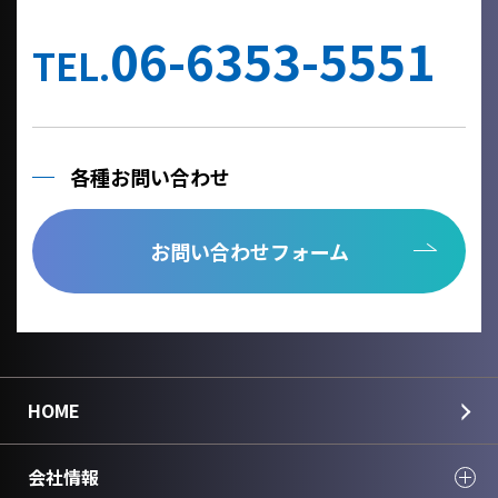
他の事業者へ個人情報を委託する場合は、個人情報保護体制が整
備された委託先を選定するとともに、個人情報保護に関する契約
06-6353-5551
を締結いたします。
TEL.
当社への個人情報の利用目的の通知、開示、内容の訂正、追加ま
たは削除、利用の停止、消去及び第三者への提供の停止、個人情
報の取り扱いに関する苦情は、以下の連絡先までご連絡くださ
い。
各種お問い合わせ
Cookie情報としましては、今後のより良い情報提供を目指す為の
アクセス解析情報および確認画面で利用するセッション情報のみ
を取得しており、個人情報は取得しておりません。
お問い合わせフォーム
個人情報のご入力は任意ですが、正しく入力されていない場合に
正確なご回答が出来ない場合がございます。
＜個人情報に関する連絡先＞
国華電機株式会社
webinfo@kokka-e.co.jp
HOME
会社情報