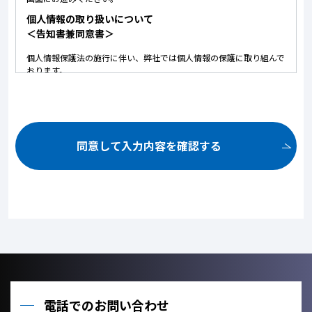
個人情報の取り扱いについて
＜告知書兼同意書＞
個人情報保護法の施行に伴い、弊社では個人情報の保護に取り組んで
おります。
以下に弊社における個人情報の取り扱いについて記しております。
内容にご同意いただいた上で、お問い合せいただけますようお願いい
たします。
ご提供いただいた個人情報は、以下の目的のみに使用いたしま
す。
同意して入力内容を確認する
お問い合せ頂いた内容や案件のご依頼に対する返信連絡のため。
お問い合せ頂いた内容に関して、必要な書類の郵送のため。
お取引が発生した場合のクライアント管理のため。
お客様のご利用状況を把握し、今後のサービス改善に役立てるた
め。
ご提供いただいた個人情報を、法令に定める場合を除き、個人情
報を、事前に本人の同意を得ることなく、第三者に提供しませ
ん。
利用目的の達成に必要な範囲内において、個人情報の取扱いを他
の事業者に委託しません。
電話でのお問い合わせ