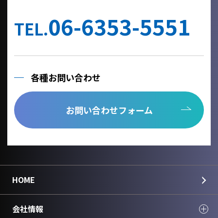
他の事業者へ個人情報を委託する場合は、個人情報保護体制が整
備された委託先を選定するとともに、個人情報保護に関する契約
06-6353-5551
を締結いたします。
TEL.
当社への個人情報の利用目的の通知、開示、内容の訂正、追加ま
たは削除、利用の停止、消去及び第三者への提供の停止、個人情
報の取り扱いに関する苦情は、以下の連絡先までご連絡くださ
い。
各種お問い合わせ
Cookie情報としましては、今後のより良い情報提供を目指す為の
アクセス解析情報および確認画面で利用するセッション情報のみ
を取得しており、個人情報は取得しておりません。
お問い合わせフォーム
個人情報のご入力は任意ですが、正しく入力されていない場合に
正確なご回答が出来ない場合がございます。
＜個人情報に関する連絡先＞
国華電機株式会社
webinfo@kokka-e.co.jp
HOME
会社情報