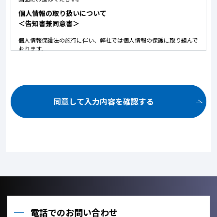
個人情報の取り扱いについて
＜告知書兼同意書＞
個人情報保護法の施行に伴い、弊社では個人情報の保護に取り組んで
おります。
以下に弊社における個人情報の取り扱いについて記しております。
内容にご同意いただいた上で、お問い合せいただけますようお願いい
たします。
ご提供いただいた個人情報は、以下の目的のみに使用いたしま
す。
同意して入力内容を確認する
お問い合せ頂いた内容や案件のご依頼に対する返信連絡のため。
お問い合せ頂いた内容に関して、必要な書類の郵送のため。
お取引が発生した場合のクライアント管理のため。
お客様のご利用状況を把握し、今後のサービス改善に役立てるた
め。
ご提供いただいた個人情報を、法令に定める場合を除き、個人情
報を、事前に本人の同意を得ることなく、第三者に提供しませ
ん。
利用目的の達成に必要な範囲内において、個人情報の取扱いを他
の事業者に委託しません。
電話でのお問い合わせ