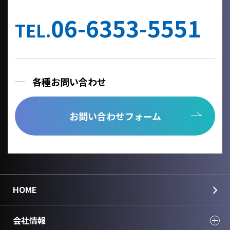
他の事業者へ個人情報を委託する場合は、個人情報保護体制が整
備された委託先を選定するとともに、個人情報保護に関する契約
06-6353-5551
を締結いたします。
TEL.
当社への個人情報の利用目的の通知、開示、内容の訂正、追加ま
たは削除、利用の停止、消去及び第三者への提供の停止、個人情
報の取り扱いに関する苦情は、以下の連絡先までご連絡くださ
い。
各種お問い合わせ
Cookie情報としましては、今後のより良い情報提供を目指す為の
アクセス解析情報および確認画面で利用するセッション情報のみ
を取得しており、個人情報は取得しておりません。
お問い合わせフォーム
個人情報のご入力は任意ですが、正しく入力されていない場合に
正確なご回答が出来ない場合がございます。
＜個人情報に関する連絡先＞
国華電機株式会社
webinfo@kokka-e.co.jp
HOME
会社情報