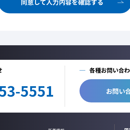
同意して入力内容を確認する
ご提供いただいた個人情報を、法令に定める場合を除き、個人情報を、事前に
しません。
利用目的の達成に必要な範囲内において、個人情報の取扱いを他の事業者に委
他の事業者へ個人情報を委託する場合は、個人情報保護体制が整備された委託
する契約を締結いたします。
当社への個人情報の利用目的の通知、開示、内容の訂正、追加または削除、利
止、個人情報の取り扱いに関する苦情は、以下の連絡先までご連絡ください。
Cookie情報としましては、今後のより良い情報提供を目指す為のアクセス解
情報のみを取得しており、個人情報は取得しておりません。
せ
各種お問い合わ
個人情報のご入力は任意ですが、正しく入力されていない場合に正確なご回答
53-5551
＜個人情報に関する連絡先＞
お問い
国華電機株式会社
webinfo@kokka-e.co.jp