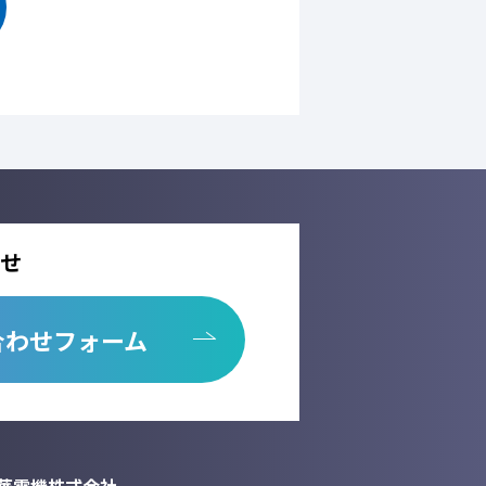
本人の同意を得ることなく、第三者に提供
託しません。
先を選定するとともに、個人情報保護に関
用の停止、消去及び第三者への提供の停
析情報および確認画面で利用するセッション
せ
が出来ない場合がございます。
合わせフォーム